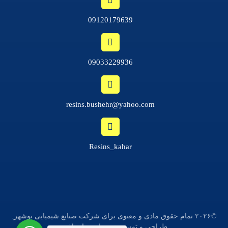
09120179639
09033229936
resins.bushehr@yahoo.com
Resins_kahar
©۲۰۲۶ تمام حقوق مادی و معنوی برای شرکت صنایع شیمیایی بوشهر.
طراحی و توسعه توسط
میدیا سافت